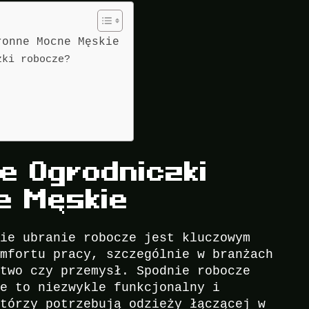
ronne Mocne Męskie
zki robocze?
e Ogrodniczki
e Męskie
nie ubranie robocze jest kluczowym
omfortu pracy, szczególnie w branżach
ctwo czy przemysł. Spodnie robocze
ie to niezwykle funkcjonalny i
którzy potrzebują odzieży łączącej w