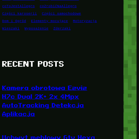
coToJestAllegro
coZrobićNaAllegro
Części karoserii
Części samochodowe
Dom i Ogród
Elementy mocujące
Motoryzacja
Wieszaki
Wyposażenie
Zderzaki
RECENT POSTS
Kamera obrotowa Ezviz
H7c Dual 2K+ 2x 4Mpx
AutoTracking Detekcja
Aplikacja
Uchwyt meblowy Gtv Hexa