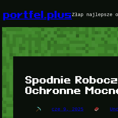
Przejdź
do
portfel.plus
Złap najlepsze 
treści
Spodnie Robocz
Ochronne Mocn
cze 9, 2025
Un