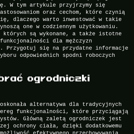
kę. W tym artykule przyjrzymy się
zastosowaniom oraz cechom, które czynią
się, dlaczego warto inwestować w takie
zynoszą one w codziennym użytkowaniu.
z których są wykonane, a także istotne
 funkcjonalności dla mężczyzn
h. Przygotuj się na przydatne informacje
wyboru odpowiednich spodni roboczych
brać ogrodniczki
doskonała alternatywa dla tradycyjnych
zereg funkcjonalności, które przyciągają
bystów. Główną zaletą ogrodniczek jest
szej ochrony ciała, dzięki dodatkowemu
 możliwość efektywnego przechowywania