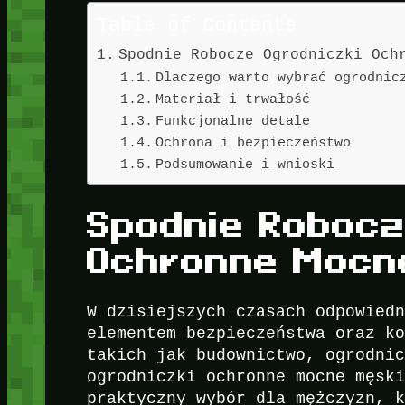
Table of Contents
Spodnie Robocze Ogrodniczki Och
Dlaczego warto wybrać ogrodnic
Materiał i trwałość
Funkcjonalne detale
Ochrona i bezpieczeństwo
Podsumowanie i wnioski
Spodnie Robocz
Ochronne Mocn
W dzisiejszych czasach odpowied
elementem bezpieczeństwa oraz k
takich jak budownictwo, ogrodni
ogrodniczki ochronne mocne męsk
praktyczny wybór dla mężczyzn, 