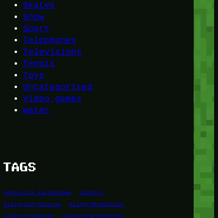
Skates
Snow
Sport
Telephones
Televisions
Tennis
Toys
Uncategorised
Video games
Water
TAGS
Akcesoria łazienkowe
Allegro
allegroCzyPolskie
allegroNieDziala
allegroVsAmazon
allegroZwrotPaczki