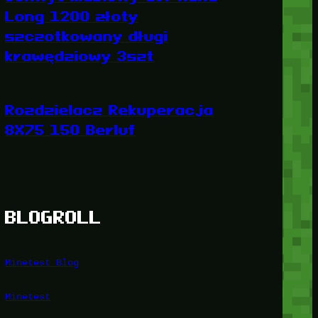
Long 1200 złoty
szczotkowany długi
krawędziowy 3szt
Rozdzielacz Rekuperacja
8X75 150 Berluf
BLOGROLL
Minetest Blog
Minetest