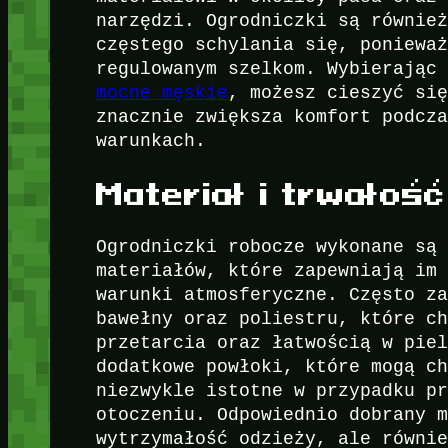
narzędzi. Ogrodniczki są równie
częstego schylania się, poniewa
regulowanym szelkom. Wybierają
mocne męskie
, możesz cieszyć si
znacznie zwiększa komfort podcz
warunkach.
Materiał i trwałość
Ogrodniczki robocze wykonane są
materiałów, które zapewniają im
warunki atmosferyczne. Często z
bawełny oraz poliestru, które c
przetarcia oraz łatwością w pie
dodatkowe powłoki, które mogą c
niezwykle istotne w przypadku p
otoczeniu. Odpowiednio dobrany 
wytrzymałość odzieży, ale równi