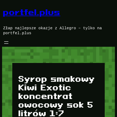
Przejdź
do
portfel.plus
treści
Złap najlepsze okazje z Allegro – tylko na
portfel.plus
Syrop smakowy
Kiwi Exotic
koncentrat
owocowy sok 5
litrów 1:7