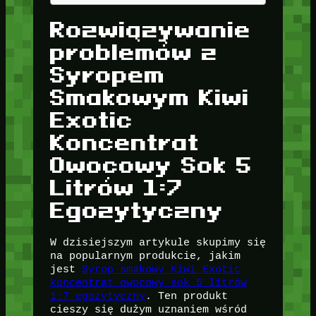
Rozwiązywanie
problemów z
Syropem
Smakowym Kiwi
Exotic
Koncentrat
Owocowy Sok 5
Litrów 1:7
Egozytyczny
W dzisiejszym artykule skupimy się
na popularnym produkcie, jakim
jest
Syrop smakowy Kiwi Exotic
koncentrat owocowy sok 5 litrów
1:7 egozytyczny
. Ten produkt
cieszy się dużym uznaniem wśród