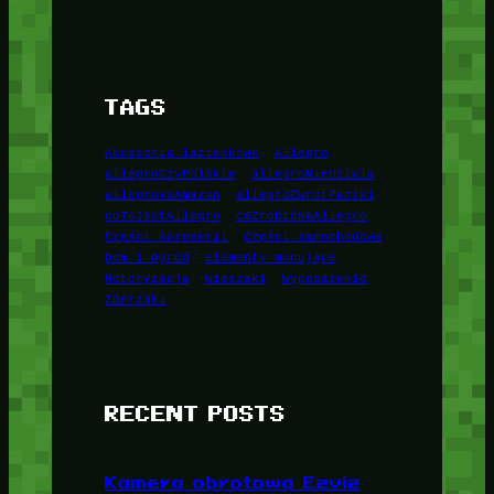
TAGS
Akcesoria łazienkowe
Allegro
allegroCzyPolskie
allegroNieDziala
allegroVsAmazon
allegroZwrotPaczki
coToJestAllegro
coZrobićNaAllegro
Części karoserii
Części samochodowe
Dom i Ogród
Elementy mocujące
Motoryzacja
Wieszaki
Wyposażenie
Zderzaki
RECENT POSTS
Kamera obrotowa Ezviz