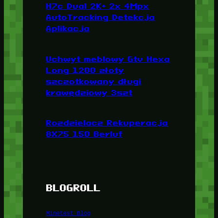
H7c Dual 2K+ 2x 4Mpx
AutoTracking Detekcja
Aplikacja
Uchwyt meblowy Gtv Hexa
Long 1200 złoty
szczotkowany długi
krawędziowy 3szt
Rozdzielacz Rekuperacja
8X75 150 Berluf
BLOGROLL
Minetest Blog