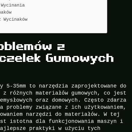
 Wycinania
naków
ż Wycinaków
oblemów z
zczelek Gumowych
ry 5-35mm to narzędzia zaprojektowane do
k z różnych materiałów gumowych, co jest
zemysłowych oraz domowych. Często zdarza
na problemy związane z ich użytkowaniem,
sowaniem narzędzi do materiałów. W tej
est istotna dla funkcjonowania maszyn i
najlepsze praktyki w użyciu tych