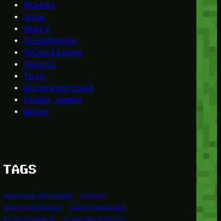
Skates
Snow
Sport
Telephones
Televisions
Tennis
Toys
Uncategorised
Video games
Water
TAGS
Akcesoria łazienkowe
Allegro
allegroCzyPolskie
allegroNieDziala
allegroVsAmazon
allegroZwrotPaczki