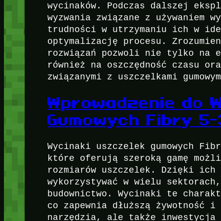
wycinaków. Podczas dalszej eksp
wyzwania związane z używaniem w
trudności w utrzymaniu ich w id
optymalizację procesu. Zrozumie
rozwiązań pozwoli nie tylko na 
również na oszczędność czasu or
związanymi z uszczelkami gumowy
Wprowadzenie do W
Gumowych Fibry 5
Wycinaki uszczelek gumowych Fib
które oferują szeroką gamę możl
rozmiarów uszczelek. Dzięki ich
wykorzystywać w wielu sektorach
budownictwo. Wycinaki te charak
co zapewnia dłuższą żywotność i
narzędzia, ale także inwestycja