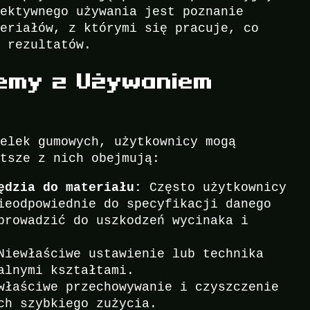
fektywnego używania jest poznanie
teriałów, z którymi się pracuje, co
h rezultatów.
emy z Używaniem
zelek gumowych, użytkownicy mogą
stsze z nich obejmują:
ędzia do materiału:
Często użytkownicy
ieodpowiednie do specyfikacji danego
prowadzić do uszkodzeń wycinaka i
iewłaściwe ustawienie lub technika
alnymi kształtami.
łaściwe przechowywanie i czyszczenie
ch szybkiego zużycia.