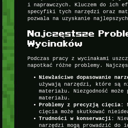
i naprawczych. Kluczem do ich e
specyfiki tych narzędzi oraz ma
pozwala na uzyskanie najlepszyc
Najczęstsze Probl
Wycinaków
Podczas pracy z wycinakami uszc
napotkać różne problemy. Najczę
Niewłaściwe dopasowanie narz
używają narzędzi, które są n
materiału. Niezgodność może 
materiału.
Problemy z precyzją cięcia:
N
cięcia może skutkować nieide
Trudności w konserwacji:
Niew
narzędzi mogą prowadzić do i