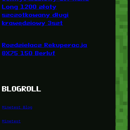
Long 1200 złoty
szczotkowany długi
krawędziowy 3szt
Rozdzielacz Rekuperacja
8X75 150 Berluf
BLOGROLL
Minetest Blog
Minetest