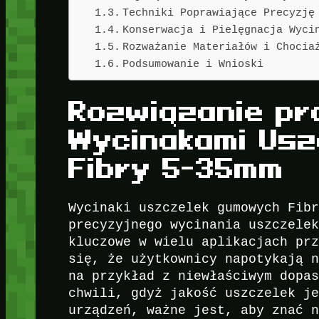
Techniki Poprawiające Precyzję
Konserwacja i Pielęgnacja Wyci
Rozważanie Materiałów i Chocia
Podsumowanie i Wnioski
Rozwiązanie pr
Wycinakami Us
Fibry 5-35mm
Wycinaki uszczelek gumowych Fib
precyzyjnego wycinania uszczele
kluczowe w wielu aplikacjach pr
się, że użytkownicy napotykają 
na przykład z niewłaściwym dopa
chwili, gdyż jakość uszczelek j
urządzeń, ważne jest, aby znać 