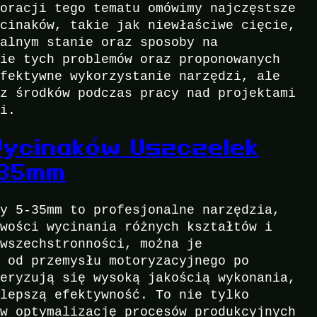
loracji tego tematu omówimy najczęstsze
ycinaków, takie jak niewłaściwe cięcie,
ealnym stanie oraz sposoby na
nie tych problemów oraz proponowanych
efektywne wykorzystanie narzędzi, ale
az środków podczas pracy nad projektami
mi.
ycinaków Uszczelek
-35mm
ry 5-35mm to profesjonalne narzędzia,
iwości wycinania różnych kształtów i
 wszechstronności, można je
, od przemysłu motoryzacyjnego po
teryzują się wysoką jakością wykonania,
 lepszą efektywność. To nie tylko
 w optymalizację procesów produkcyjnych