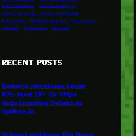
coToJestAllegro
coZrobićNaAllegro
Części karoserii
Części samochodowe
Dom i Ogród
Elementy mocujące
Motoryzacja
Wieszaki
Wyposażenie
Zderzaki
RECENT POSTS
Kamera obrotowa Ezviz
H7c Dual 2K+ 2x 4Mpx
AutoTracking Detekcja
Aplikacja
Uchwyt meblowy Gtv Hexa