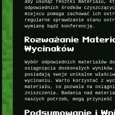
aby usunąć resztki materiału, k
odpowiednich środków czyszczący
miejscu pomaga zachować ich ost
regularne sprawdzanie stanu ost
wymianę bądź konferencję.
Rozważanie Materia
Wycinaków
Wybór odpowiednich materiałów d
osiągnięcia doskonałych wyników
posiadają swoje unikalne właści
wycinaniu. Warto korzystać z wy
materiału, co pozwala na osiągn
zniszczenia. Badania nad materi
naszych potrzeb, mogą przynieść
Podsumowanie i Wni