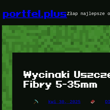
Przejdź
do
portfel.plus
Złap najlepsze 
treści
Wycinaki Uszcz
Fibry 5-35mm
kwi 30, 2025
D