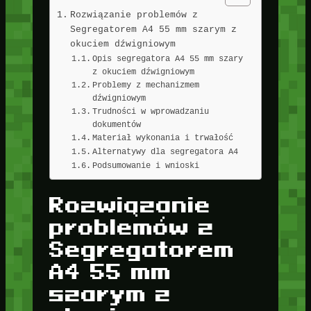
Rozwiązanie problemów z
Segregatorem A4 55 mm szarym z
okuciem dźwigniowym
Opis segregatora A4 55 mm szary
z okuciem dźwigniowym
Problemy z mechanizmem
dźwigniowym
Trudności w wprowadzaniu
dokumentów
Materiał wykonania i trwałość
Alternatywy dla segregatora A4
Podsumowanie i wnioski
Rozwiązanie
problemów z
Segregatorem
A4 55 mm
szarym z