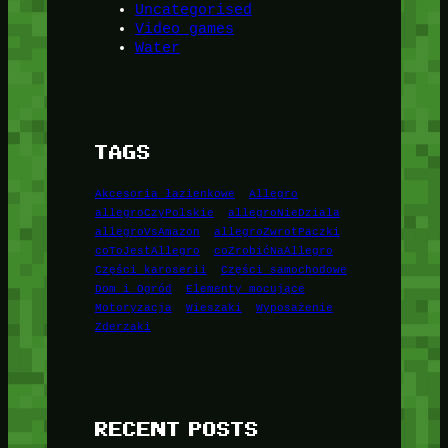
Uncategorised
Video games
Water
TAGS
Akcesoria łazienkowe
Allegro
allegroCzyPolskie
allegroNieDziala
allegroVsAmazon
allegroZwrotPaczki
coToJestAllegro
coZrobićNaAllegro
Części karoserii
Części samochodowe
Dom i Ogród
Elementy mocujące
Motoryzacja
Wieszaki
Wyposażenie
Zderzaki
RECENT POSTS