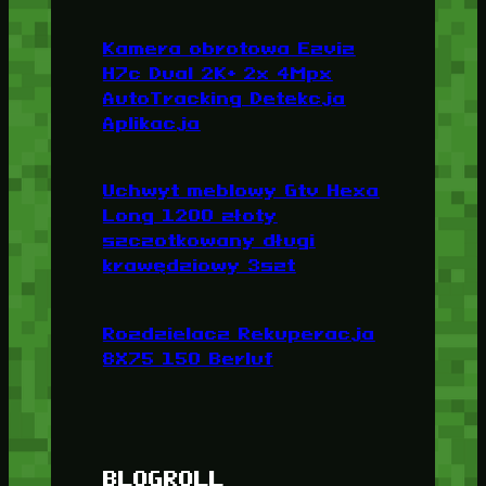
Kamera obrotowa Ezviz
H7c Dual 2K+ 2x 4Mpx
AutoTracking Detekcja
Aplikacja
Uchwyt meblowy Gtv Hexa
Long 1200 złoty
szczotkowany długi
krawędziowy 3szt
Rozdzielacz Rekuperacja
8X75 150 Berluf
BLOGROLL