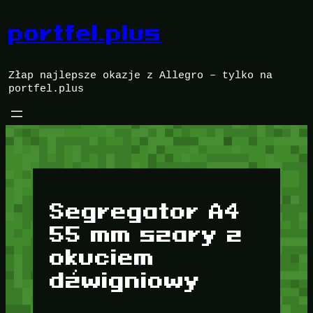
Przejdź
do
portfel.plus
treści
Złap najlepsze okazje z Allegro – tylko na
portfel.plus
Segregator A4
55 mm szary z
okuciem
dźwigniowy