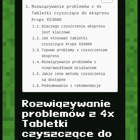
Rozwiązywanie problemów z 4x
Tabletki czyszczące do ekspresu
Krups XS3000
Dlaczego czyszczenie ekspresu
jest kluczowe
Jak stosować tabletki
czyszczące Krups XS3000
Typowe problemy z czyszczeniem
ekspresu
Rozwiązywanie problemów z
nieprawidłowym działaniem
Jakie inne metody czyszczenia
są dostępne
Podsumowanie i rekomendacje
Rozwiązywanie
problemów z 4x
Tabletki
czyszczące do