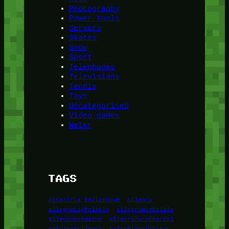
Photography
Power tools
Servers
Skates
Snow
Sport
Telephones
Televisions
Tennis
Toys
Uncategorised
Video games
Water
TAGS
Akcesoria łazienkowe
Allegro
allegroCzyPolskie
allegroNieDziala
allegroVsAmazon
allegroZwrotPaczki
coToJestAllegro
coZrobićNaAllegro