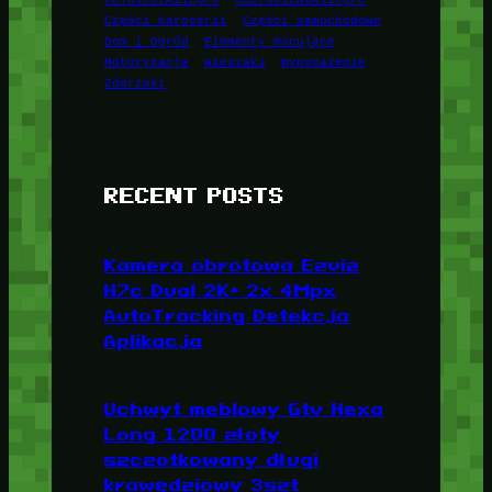
Części karoserii
Części samochodowe
Dom i Ogród
Elementy mocujące
Motoryzacja
Wieszaki
Wyposażenie
Zderzaki
RECENT POSTS
Kamera obrotowa Ezviz
H7c Dual 2K+ 2x 4Mpx
AutoTracking Detekcja
Aplikacja
Uchwyt meblowy Gtv Hexa
Long 1200 złoty
szczotkowany długi
krawędziowy 3szt