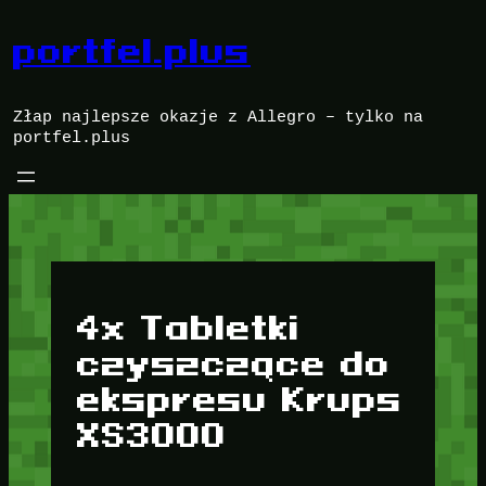
Przejdź
do
portfel.plus
treści
Złap najlepsze okazje z Allegro – tylko na
portfel.plus
4x Tabletki
czyszczące do
ekspresu Krups
XS3000