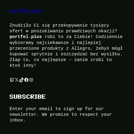
portfel.plus
Znudziło Ci się przekopywanie tysięcy
ofert w poszukiwaniu prawdziwych okazji?
robi to za Ciebie! Codziennie
portfel.plus
wybieramy najciekawsze i najlepiej
przecenione produkty z Allegro, żebyś mógł
kupować sprytnie i oszczędzać bez wysiłku.
Złap to, co najlepsze – zanim zrobi to
ktoś inny!
Twitch
X
TikTok
Facebook
Instagram
SUBSCRIBE
Enter your email to sign up for our
newsletter. We promise to respect your
inbox.