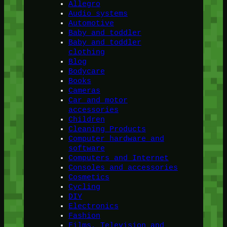
Allegro
Audio systems
Automotive
Baby and toddler
Baby and toddler
clothing
Blog
Bodycare
Books
Cameras
Car and motor
accessories
Children
Cleaning Products
Computer hardware and
software
Computers and Internet
Consoles and accessories
Cosmetics
Cycling
DIY
Electronics
Fashion
Films, Television and