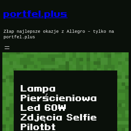
Przejdź
do
portfel.plus
treści
Złap najlepsze okazje z Allegro – tylko na
portfel.plus
Lampa
Pierścieniowa
Led 60W
Zdjęcia Selfie
Pilotbt