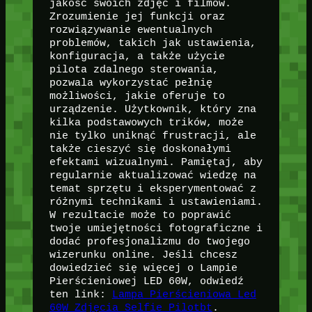
jakość swoich zdjęć i filmów.
Zrozumienie jej funkcji oraz
rozwiązywanie ewentualnych
problemów, takich jak ustawienia,
konfiguracja, a także użycie
pilota zdalnego sterowania,
pozwala wykorzystać pełnię
możliwości, jakie oferuje to
urządzenie. Użytkownik, który zna
kilka podstawowych trików, może
nie tylko uniknąć frustracji, ale
także cieszyć się doskonałymi
efektami wizualnymi. Pamiętaj, aby
regularnie aktualizować wiedzę na
temat sprzętu i eksperymentować z
różnymi technikami i ustawieniami.
W rezultacie może to poprawić
twoje umiejętności fotograficzne i
dodać profesjonalizmu do twojego
wizerunku online. Jeśli chcesz
dowiedzieć się więcej o Lampie
Pierścieniowej LED 60W, odwiedź
ten link:
Lampa Pierścieniowa Led
60W Zdjęcia Selfie Pilotbt
.