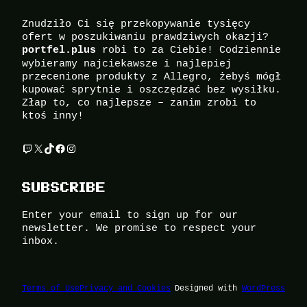
Znudziło Ci się przekopywanie tysięcy
ofert w poszukiwaniu prawdziwych okazji?
robi to za Ciebie! Codziennie
portfel.plus
wybieramy najciekawsze i najlepiej
przecenione produkty z Allegro, żebyś mógł
kupować sprytnie i oszczędzać bez wysiłku.
Złap to, co najlepsze – zanim zrobi to
ktoś inny!
Twitch
X
TikTok
Facebook
Instagram
SUBSCRIBE
Enter your email to sign up for our
newsletter. We promise to respect your
inbox.
Terms of Use
Privacy and Cookies
Designed with
WordPress