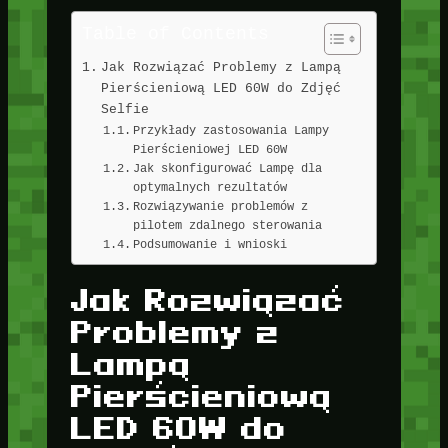
Table of Contents
Jak Rozwiązać Problemy z Lampą
Pierścieniową LED 60W do Zdjęć
Selfie
Przykłady zastosowania Lampy
Pierścieniowej LED 60W
Jak skonfigurować Lampę dla
optymalnych rezultatów
Rozwiązywanie problemów z
pilotem zdalnego sterowania
Podsumowanie i wnioski
Jak Rozwiązać
Problemy z
Lampą
Pierścieniową
LED 60W do