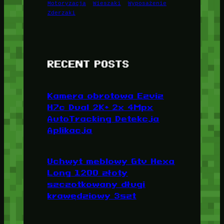
Motoryzacja
Wieszaki
Wyposażenie
Zderzaki
RECENT POSTS
Kamera obrotowa Ezviz
H7c Dual 2K+ 2x 4Mpx
AutoTracking Detekcja
Aplikacja
Uchwyt meblowy Gtv Hexa
Long 1200 złoty
szczotkowany długi
krawędziowy 3szt