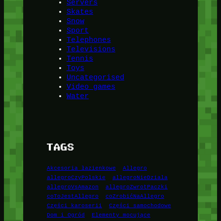
Servers
Skates
Snow
Sport
Telephones
Televisions
Tennis
Toys
Uncategorised
Video games
Water
TAGS
Akcesoria łazienkowe
Allegro
allegroCzyPolskie
allegroNieDziala
allegroVsAmazon
allegroZwrotPaczki
coToJestAllegro
coZrobićNaAllegro
Części karoserii
Części samochodowe
Dom i Ogród
Elementy mocujące